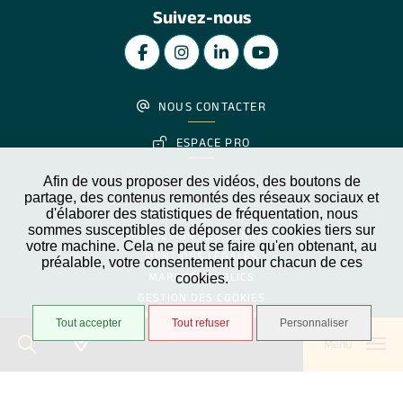
Suivez-nous
NOUS CONTACTER
ESPACE PRO
Afin de vous proposer des vidéos, des boutons de
partage, des contenus remontés des réseaux sociaux et
d'élaborer des statistiques de fréquentation, nous
PLAN DU SITE
sommes susceptibles de déposer des cookies tiers sur
PROTECTION DES DONNÉES
votre machine. Cela ne peut se faire qu'en obtenant, au
MENTIONS LÉGALES
préalable, votre consentement pour chacun de ces
MARCHÉS PUBLICS
cookies.
GESTION DES COOKIES
Partiellement conforme
Accessibilité
Tout accepter
Tout refuser
Personnaliser
Menu
STRATIS