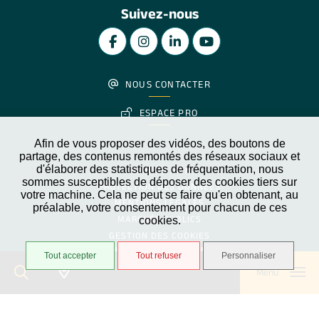
Suivez-nous
NOUS CONTACTER
ESPACE PRO
Afin de vous proposer des vidéos, des boutons de
partage, des contenus remontés des réseaux sociaux et
d'élaborer des statistiques de fréquentation, nous
PLAN DU SITE
sommes susceptibles de déposer des cookies tiers sur
PROTECTION DES DONNÉES
votre machine. Cela ne peut se faire qu'en obtenant, au
MENTIONS LÉGALES
préalable, votre consentement pour chacun de ces
MARCHÉS PUBLICS
cookies.
GESTION DES COOKIES
Partiellement conforme
Accessibilité
Tout accepter
Tout refuser
Personnaliser
Menu
STRATIS