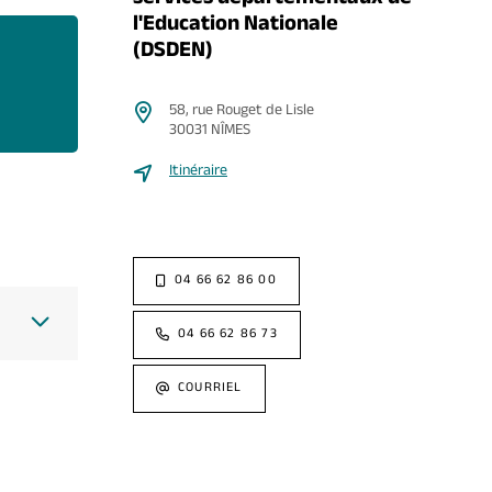
services départementaux de
l'Education Nationale
(DSDEN)
58, rue Rouget de Lisle
30031 NÎMES
Itinéraire
04 66 62 86 00
04 66 62 86 73
COURRIEL