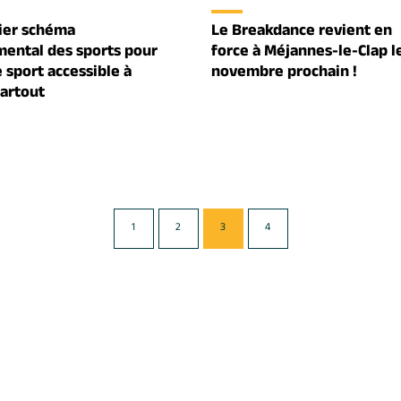
ier schéma
Le Breakdance revient en
ental des sports pour
force à Méjannes-le-Clap l
 sport accessible à
novembre prochain !
partout
1
2
3
4