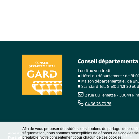
Conseil départementa
Lundi au vendredi
■ Hôtel du département : de 8h0
■ Maison départementale : de 8h3
■ Standard Tél.: 8h30 à 12h30 et 
2 rue Guillemette - 30044 Nî
04 66 76 76 76
Afin de vous proposer des vidéos, des boutons de partage, des conte
fréquentation, nous sommes susceptibles de déposer des cookies tiers
Accessibilité
PLAN DU SITE
Partiellement conforme
préalable, votre consentement pour chacun de ces cookies.