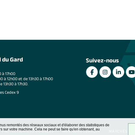
l du Gard
Suivez-nous
0 à 17h00
0 à 12h00 et de 13h30 à 17h00
de 13h30 à 17h30.
mes Cedex 9
nus remontés des réseaux sociaux et d'élaborer des statistiques de
 sur votre machine. Cela ne peut se faire qu'en obtenant, au
PROTECTION DES DONNÉES
MENTIONS LÉGALES
MARCHÉS PU