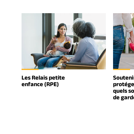
Les Relais petite
Soutenir
enfance (RPE)
protége
quels s
de gard