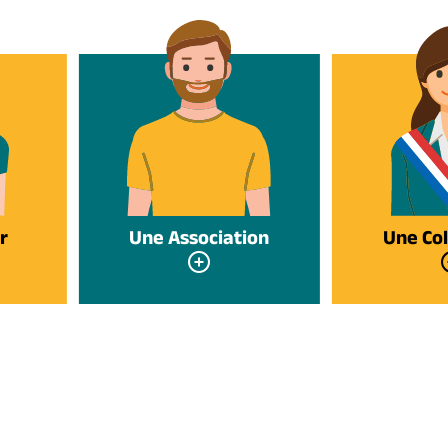
r
Une Association
Une Col