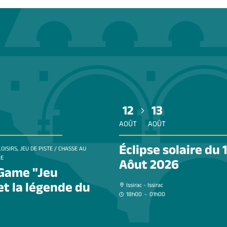
12
13
AOÛT
AOÛT
Éclipse solaire du 
OISIRS, JEU DE PISTE / CHASSE AU
RE
Aôut 2026
Game "Jeu
et la légende du
Issirac - Issirac
18h00
-
01h00