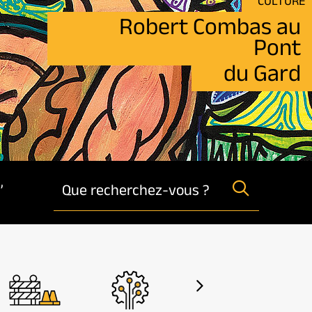
CULTURE
Robert Combas au
Pont
du Gard
,
Que recherchez-vous ?