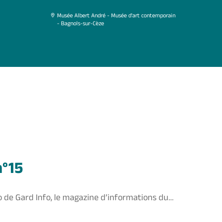
Musée Albert André - Musée d'art contemporain
- Bagnols-sur-Cèze
n°15
de Gard Info, le magazine d’informations du
l du Gard, est disponible depuis ce 29 juin.