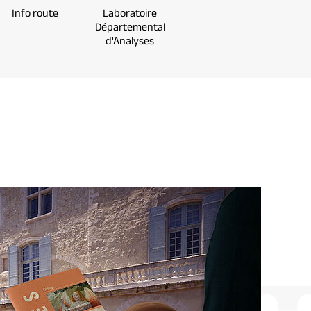
Info route
Laboratoire
Déposer une
On 
Départemental
facture
d'Analyses