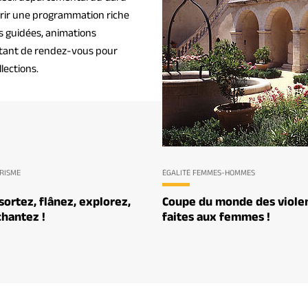
uvrir une programmation riche
es guidées, animations
autant de rendez-vous pour
lections.
URISME
ÉGALITÉ FEMMES-HOMMES
sortez, flânez, explorez,
Coupe du monde des viole
chantez !
faites aux femmes !