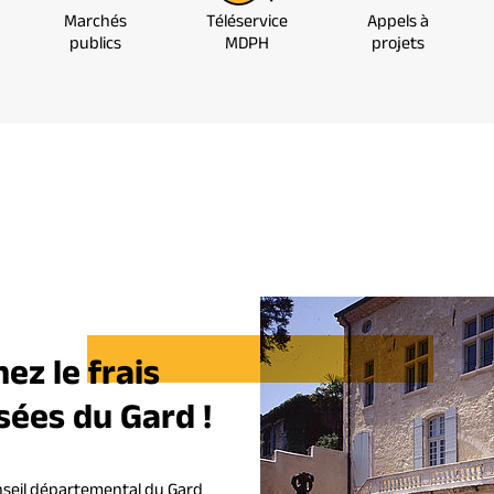
Marchés
Téléservice
Appels à
publics
MDPH
projets
ez le frais
sées du Gard !
nseil départemental du Gard