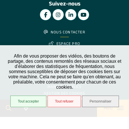
Suivez-nous
NOUS CONTACTER
ESPACE PRO
Afin de vous proposer des vidéos, des boutons de
partage, des contenus remontés des réseaux sociaux et
d'élaborer des statistiques de fréquentation, nous
PLAN DU SITE
sommes susceptibles de déposer des cookies tiers sur
PROTECTION DES DONNÉES
votre machine. Cela ne peut se faire qu'en obtenant, au
MENTIONS LÉGALES
préalable, votre consentement pour chacun de ces
MARCHÉS PUBLICS
cookies.
GESTION DES COOKIES
Partiellement conforme
Accessibilité
Tout accepter
Tout refuser
Personnaliser
Menu
STRATIS