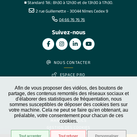
■ Standard Tél.: 8h30 à 12h30 et de 13h30 à 17h30.
2 rue Guillemette - 30044 Nîmes Cedex 9
04 66 76 76 76
Suivez-nous
NOUS CONTACTER
ESPACE PRO
Afin de vous proposer des vidéos, des boutons de
partage, des contenus remontés des réseaux sociaux et
d'élaborer des statistiques de fréquentation, nous
PLAN DU SITE
sommes susceptibles de déposer des cookies tiers sur
PROTECTION DES DONNÉES
votre machine. Cela ne peut se faire qu'en obtenant, au
MENTIONS LÉGALES
préalable, votre consentement pour chacun de ces
MARCHÉS PUBLICS
cookies.
GESTION DES COOKIES
Partiellement conforme
Accessibilité
Tout accepter
Tout refuser
Personnaliser