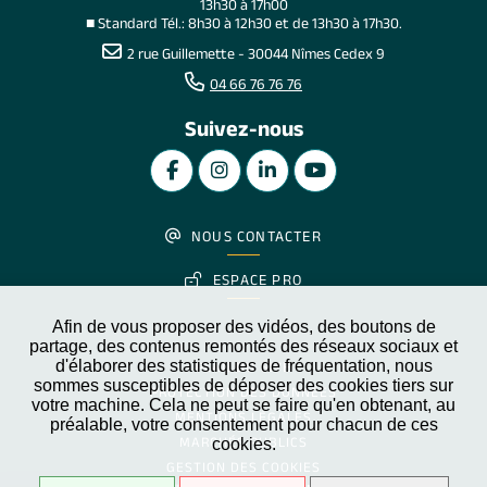
13h30 à 17h00
■ Standard Tél.: 8h30 à 12h30 et de 13h30 à 17h30.
2 rue Guillemette - 30044 Nîmes Cedex 9
04 66 76 76 76
Suivez-nous
NOUS CONTACTER
ESPACE PRO
Afin de vous proposer des vidéos, des boutons de
partage, des contenus remontés des réseaux sociaux et
d'élaborer des statistiques de fréquentation, nous
PLAN DU SITE
sommes susceptibles de déposer des cookies tiers sur
PROTECTION DES DONNÉES
votre machine. Cela ne peut se faire qu'en obtenant, au
MENTIONS LÉGALES
préalable, votre consentement pour chacun de ces
MARCHÉS PUBLICS
cookies.
GESTION DES COOKIES