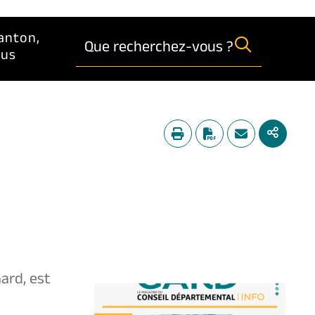
anton,
Que recherchez-vous ?
lus
ard, est