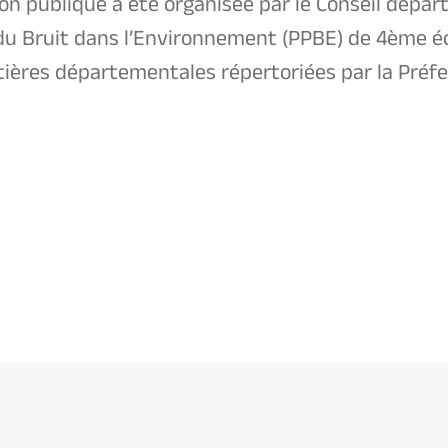
tion publique a été organisée par le Conseil dépa
 du Bruit dans l’Environnement (PPBE) de 4ème é
tières départementales répertoriées par la Préf